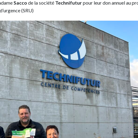
adame
Sacco
de la société
Technifutur
pour leur don annuel au pr
l d’urgence (SRU)