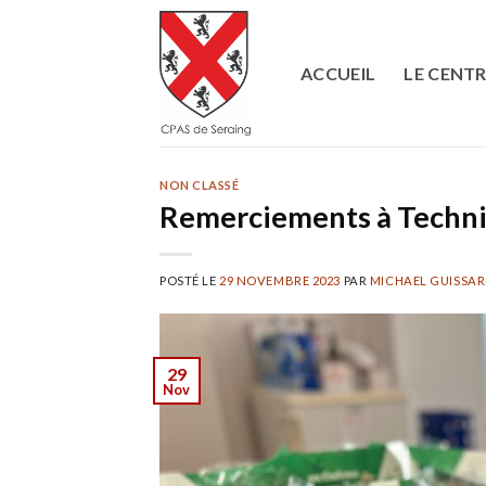
Skip
to
content
ACCUEIL
LE CENT
NON CLASSÉ
Remerciements à Techni
POSTÉ LE
29 NOVEMBRE 2023
PAR
MICHAEL GUISSA
29
Nov